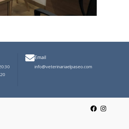
Email
20:30
info@veterinariaelpaseo.com
 20