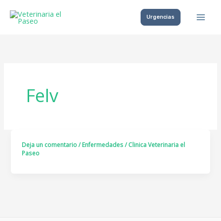
Ir
Urgencias
al
contenido
Felv
Deja un comentario
/
Enfermedades
/
Clinica Veterinaria el
Paseo