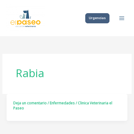
Ir
al
Urgencias
contenido
Rabia
Deja un comentario
/
Enfermedades
/
Clinica Veterinaria el
Paseo