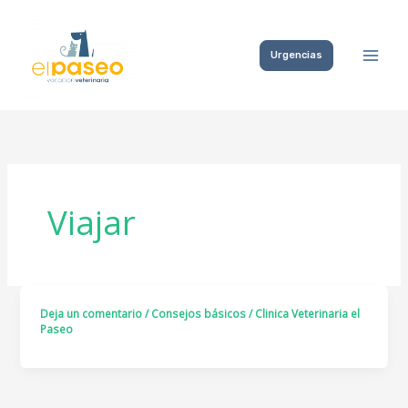
Ir
al
Urgencias
contenido
Viajar
Deja un comentario
/
Consejos básicos
/
Clinica Veterinaria el
Paseo