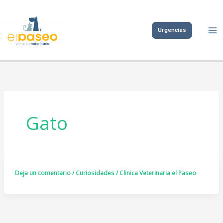
Ir
al
Urgencias
contenido
Gato
Deja un comentario
/
Curiosidades
/
Clinica Veterinaria el Paseo