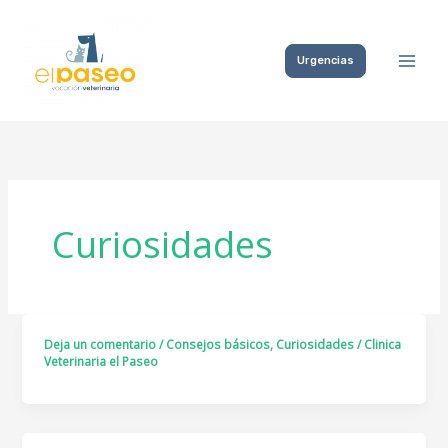
Ir
al
Urgencias
contenido
Curiosidades
Deja un comentario
/
Consejos básicos
,
Curiosidades
/
Clinica
Veterinaria el Paseo