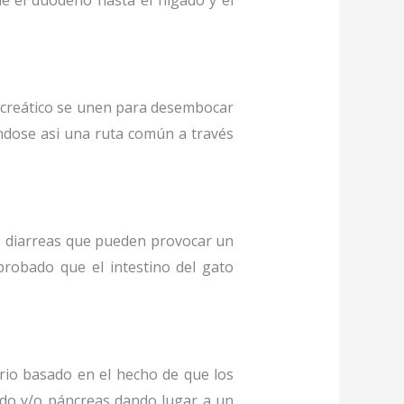
de el duodeno hasta el hígado y el
ncreático se unen para desembocar
éndose asi una ruta común a través
as diarreas que pueden provocar un
probado que el intestino del gato
rio basado en el hecho de que los
ado y/o páncreas dando lugar a un