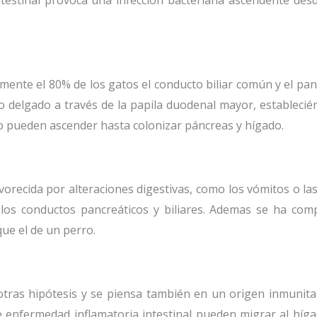
ntestinal provoca una infección bacteriana ascendente des
mente el 80% de los gatos el conducto biliar común y el pa
o delgado a través de la papila duodenal mayor, estableci
no pueden ascender hasta colonizar páncreas y hígado.
avorecida por alteraciones digestivas, como los vómitos o l
a los conductos pancreáticos y biliares. Ademas se ha com
ue el de un perro.
otras hipótesis y se piensa también en un origen inmunita
e enfermedad inflamatoria intestinal pueden migrar al híg