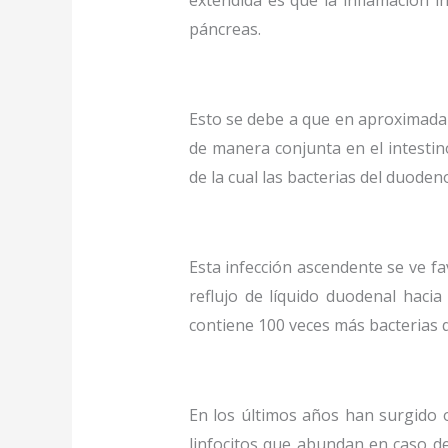
extendida es que la inflamación i
páncreas.
Esto se debe a que en aproximada
de manera conjunta en el intestin
de la cual las bacterias del duode
Esta infección ascendente se ve f
reflujo de líquido duodenal haci
contiene 100 veces más bacterias q
En los últimos años han surgido 
linfocitos que abundan en caso d